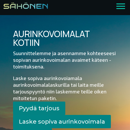
Etkö löytänyt etsimääsi?
Jäikö jokin asia vielä mietityttämään? Laita meille viestiä
niin vastaamme sinulle sähköpostiin!
AURINKOVOIMALAT
KOTIIN
Suunnittelemme ja asennamme kohteeseesi
sopivan aurinkovoimalan avaimet käteen -
toimituksena.
Laske sopiva aurinkovoiamala
aurinkovoimalalaskurilla tai laita meille
*
tarjouspyyntö niin laskemme teille oiken
mitoitetun paketin.
Pyydä tarjous
Lähetä
Laske sopiva aurinkovoimala