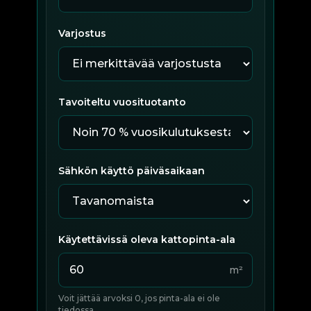
Varjostus
Tavoiteltu vuosituotanto
Sähkön käyttö päiväsaikaan
Käytettävissä oleva kattopinta-ala
m²
Voit jättää arvoksi 0, jos pinta-ala ei ole
tiedossa.