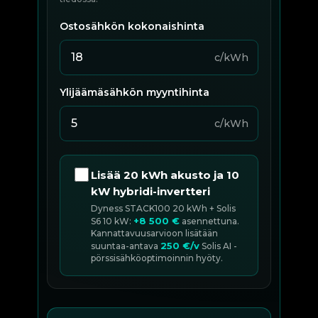
Ostosähkön kokonaishinta
c/kWh
Ylijäämäsähkön myyntihinta
c/kWh
Lisää 20 kWh akusto ja 10
kW hybridi-invertteri
Dyness STACK100 20 kWh + Solis
+8 500 €
S6 10 kW:
asennettuna.
Kannattavuusarvioon lisätään
250 €/v
suuntaa-antava
Solis AI -
pörssisähköoptimoinnin hyöty.