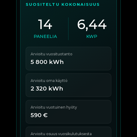
SUOSITELTU KOKONAISUUS
14
6,44
PANEELIA
KWP
Arvioitu vuosituotanto
5 800 kWh
Arvioitu oma käyttö
2 320 kWh
Arvioitu vuotuinen hyöty
590 €
Arvioitu osuus vuosikulutuksesta