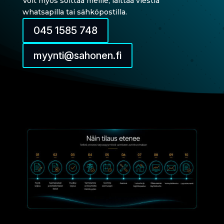
Voit myös soittaa meille, laittaa viestiä
whatsapilla tai sähköpostilla.
045 1585 748
myynti@sahonen.fi